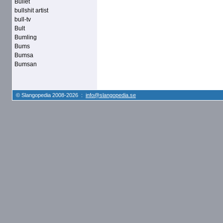
Bullet
bullshit artist
bull-tv
Bult
Bumling
Bums
Bumsa
Bumsan
© Slangopedia 2008-2026 :
info@slangopedia.se