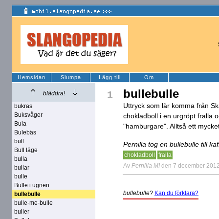
Hemsidan
Slumpa
Lägg till
Om
bullebulle
1
bläddra!
Uttryck som lär komma från Sk
bukras
Buksvåger
chokladboll i en urgröpt fralla oc
Bula
"hamburgare". Alltså ett mycket
Bulebäs
bull
Pernilla tog en bullebulle till kaf
Bull läge
chokladboll
fralla
bulla
Av
Pernilla MI
den 7 december 201
bullar
bulle
Bulle i ugnen
bullebulle
?
Kan du förklara?
bullebulle
bulle-me-bulle
buller