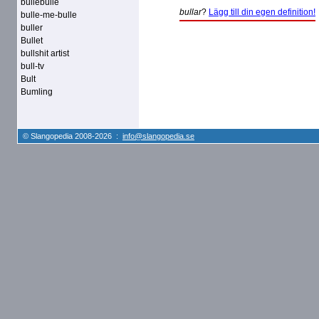
bullebulle
bullar
?
Lägg till din egen definition!
bulle-me-bulle
buller
Bullet
bullshit artist
bull-tv
Bult
Bumling
© Slangopedia 2008-2026 :
info@slangopedia.se