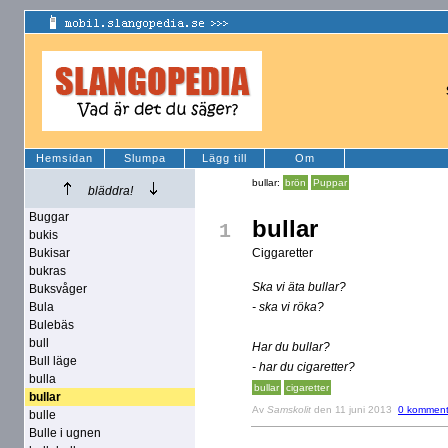
Hemsidan
Slumpa
Lägg till
Om
bullar:
brön
Puppar
bläddra!
Buggar
bullar
1
bukis
Bukisar
Ciggaretter
bukras
Ska vi äta bullar?
Buksvåger
Bula
- ska vi röka?
Bulebäs
bull
Har du bullar?
Bull läge
- har du cigaretter?
bulla
bullar
cigaretter
bullar
Av
Samskolit
den 11 juni 2013
0 komment
bulle
Bulle i ugnen