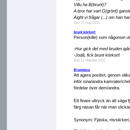
Villu ha B(brunt)?
A bror har vart G(grönt) gans
Aight vi frågar (...) om han har 
den 21 maj 2011
brunt körkort
Person(kille) som någonsin ut
-Hur gick det med bruden igå
-Jodå, fick brunt körkort!
den 11 oktober 2011
Brunnäsa
Att agera positivt, genom olika
inför sina/andra kamrater/che
fördelar över dem/andra.
Ett finare uttryck än att säga f
färg näsan får när man slickar
Synonym: Fjäska, rövslickeri, 