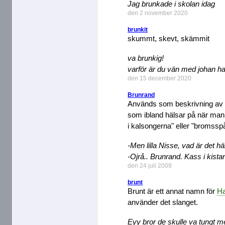
Jag brunkade i skolan idag
den 2 november 2020
brunkit
skummt, skevt, skämmit
va brunkig!
varför är du vän med johan ha
den 15 december 2020
Brunrand
Används som beskrivning av 
som ibland hälsar på när man v
i kalsongerna" eller "bromssp
-Men lilla Nisse, vad är det h
-Ojrå.. Brunrand. Kass i kistan
den 24 juli 2009
brunt
Brunt är ett annat namn för
H
använder det slanget.
Eyy bror de skulle va tungt me 