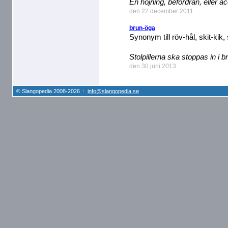
En höjning, befordran, eller a
den 22 december 2011
brun-öga
Synonym till röv-hål, skit-kik,
Stolpillerna ska stoppas in i 
den 30 juni 2013
© Slangopedia 2008-2026 :
info@slangopedia.se