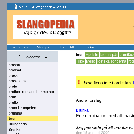
Hemsidan
Slumpa
Lägg till
Om
brun:
Apelsin
bromsspår
brunfläc
bläddra!
Hiko
Mello
rost i kalsongerna
röt
brosha
broshet
broski
!
brosksemla
brun
finns inte i ordlistan.
brôte
brother from another mother
bruh
Andra förslag:
brulle
brum i trumpeten
Brunka
brumma
En kombination med att mastu
brun
Brungädda
Jag passade på att brunka innan
Brunka
den 15 augusti 2009