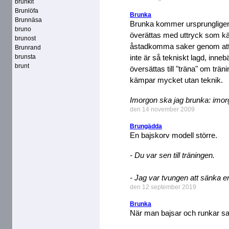
brunkit
Brunlöfa
Brunka
Brunnäsa
Brunka kommer ursprungligen
bruno
överättas med uttryck som käm
brunost
åstadkomma saker genom att 
Brunrand
brunsta
inte är så tekniskt lagd, inne
brunt
översättas till "träna" om trä
kämpar mycket utan teknik.
Imorgon ska jag brunka: imorg
den 14 november 2009
Brungädda
En bajskorv modell större.
- Du var sen till träningen.
- Jag var tvungen att sänka 
den 12 september 2019
Brunka
När man bajsar och runkar sa