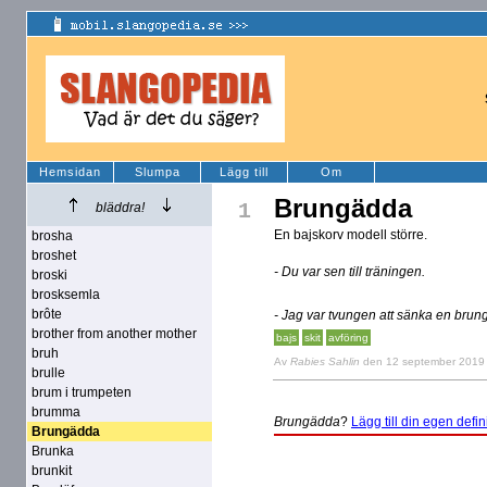
Hemsidan
Slumpa
Lägg till
Om
Brungädda
1
bläddra!
En bajskorv modell större.
brosha
broshet
- Du var sen till träningen.
broski
brosksemla
brôte
- Jag var tvungen att sänka en brun
brother from another mother
bajs
skit
avföring
bruh
Av
Rabies Sahlin
den 12 september 2019
brulle
brum i trumpeten
brumma
Brungädda
?
Lägg till din egen defini
Brungädda
Brunka
brunkit