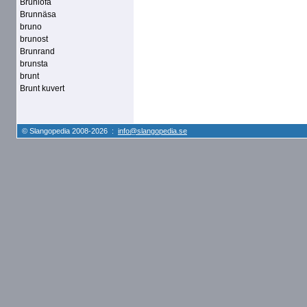
Brunlöfa
Brunnäsa
bruno
brunost
Brunrand
brunsta
brunt
Brunt kuvert
© Slangopedia 2008-2026 :
info@slangopedia.se