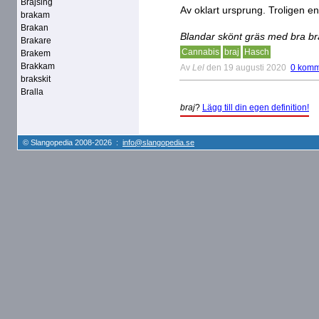
Brajsing
Av oklart ursprung. Troligen 
brakam
Brakan
Blandar skönt gräs med bra br
Brakare
Cannabis
braj
Hasch
Brakem
Brakkam
Av
Lel
den 19 augusti 2020
0 komm
brakskit
Bralla
braj
?
Lägg till din egen definition!
© Slangopedia 2008-2026 :
info@slangopedia.se