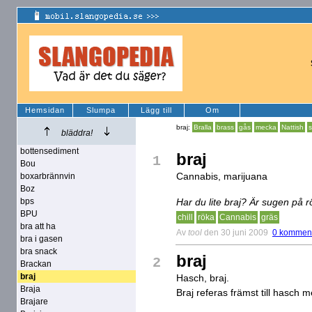
Hemsidan
Slumpa
Lägg till
Om
braj:
Bralla
brass
gås
mecka
Nattish
bläddra!
bottensediment
braj
1
Bou
Cannabis, marijuana
boxarbrännvin
Boz
bps
Har du lite braj? Är sugen på r
BPU
chill
röka
Cannabis
gräs
bra att ha
Av
tool
den 30 juni 2009
0 komment
bra i gasen
bra snack
braj
2
Brackan
braj
Hasch, braj.
Braja
Braj referas främst till hasch m
Brajare