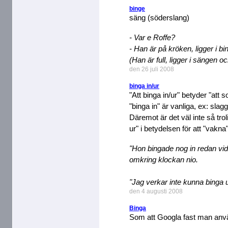
binge
säng (söderslang)
- Var e Roffe?
- Han är på kröken, ligger i bi
(Han är full, ligger i sängen o
den 26 juli 2008
binga in/ur
"Att binga in/ur" betyder "att
"binga in" är vanliga, ex: slagg
Däremot är det väl inte så trol
ur" i betydelsen för att "vakna"
"Hon bingade nog in redan vi
omkring klockan nio.
"Jag verkar inte kunna binga u
den 4 augusti 2008
Binga
Som att Googla fast man anv