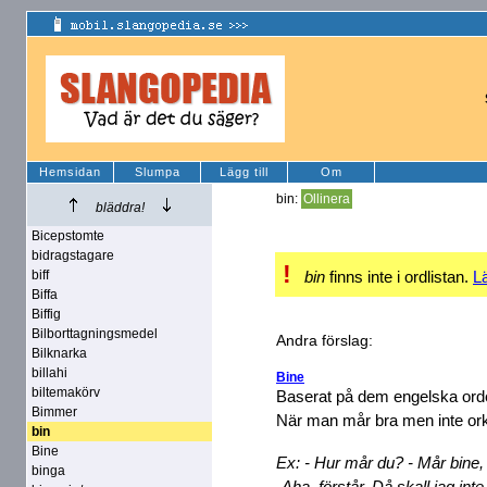
Hemsidan
Slumpa
Lägg till
Om
bin:
Ollinera
bläddra!
Bicepstomte
bidragstagare
!
biff
bin
finns inte i ordlistan.
Lä
Biffa
Biffig
Bilborttagningsmedel
Andra förslag:
Bilknarka
billahi
Bine
biltemakörv
Baserat på dem engelska ordet
Bimmer
När man mår bra men inte ork
bin
Bine
Ex: - Hur mår du? - Mår bine, 
binga
-Aha, förstår. Då skall jag int