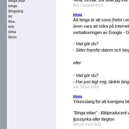
binga in/ur
den 2 augusti 2014
binge
Bingeling
binga
bir
Att binga är att sova (helst i 
Bira
även vara att söka på Intern
birk
birka
verbaliseringen av Google - G
Biron
- Vad gör du?
- Sitter framför datorn och bing
eller
- Vad gör du?
- Har just lagt mig, tänkte bi
den 29 juli 2009
binga
Yrkesslang för att korrigera bi
"Binga ettan" - Bildproducent vi
ljusstyrka eller färgton
den 16 mars 2011