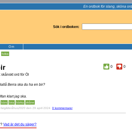
En ordbok för slang, sköna ord
Sök i ordboken:
Om
:
folkis
ir
0
0
t skånskt ord för Öl
Hallå Berra ska du ha en bir?
Ofan klart jag ska.
bärs
bira
bärka
skåne
v
fatglideråhus2020
den 29 april 2024
0 kommentarer
r
?
Vad är det du säger?