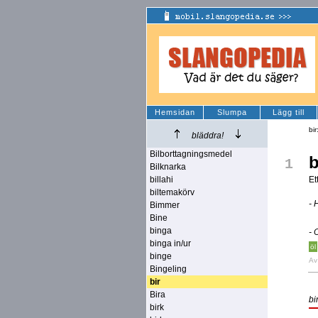
Hemsidan
Slumpa
Lägg till
bir
bläddra!
Bilborttagningsmedel
b
1
Bilknarka
billahi
Et
biltemakörv
- 
Bimmer
Bine
binga
- 
binga in/ur
öl
binge
A
Bingeling
bir
Bira
bi
birk