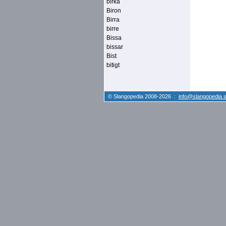
birka
Biron
Birra
birre
Bissa
bissar
Bist
bitigt
© Slangopedia 2008-2026 :
info@slangopedia.