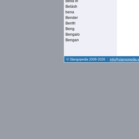
Bella in
Beläsh
bena
Bender
Benfri
Beng
Bengalo
Bengan
© Slangopedia 2008-2026 :
info@slangopedia.