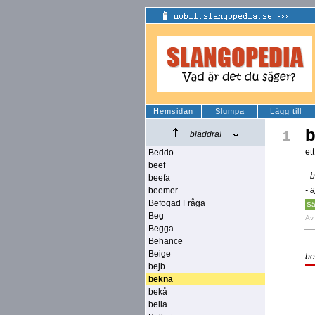
Hemsidan
Slumpa
Lägg till
b
1
bläddra!
et
Beddo
beef
- 
beefa
- 
beemer
Befogad Fråga
Sä
Beg
A
Begga
Behance
Beige
be
bejb
bekna
bekå
bella