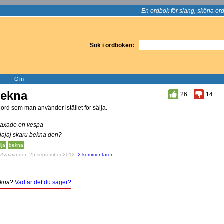
En ordbok för slang, sköna ord
Sök i ordboken:
Om
ekna
26
14
t ord som man använder istället för sälja.
baxade en vespa
ajajaj skaru bekna den?
lja
bekna
v
Azmain
den 25 september 2012
2 kommentarer
kna
?
Vad är det du säger?