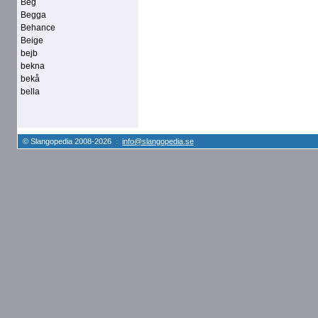
Beg
Begga
Behance
Beige
bejb
bekna
bekå
bella
© Slangopedia 2008-2026 :
info@slangopedia.se