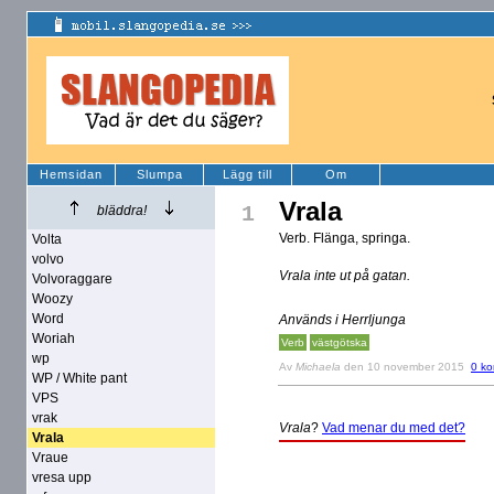
Hemsidan
Slumpa
Lägg till
Om
Vrala
1
bläddra!
Verb. Flänga, springa.
Volta
volvo
Vrala inte ut på gatan.
Volvoraggare
Woozy
Word
Används i Herrljunga
Woriah
Verb
västgötska
wp
Av
Michaela
den 10 november 2015
0 k
WP / White pant
VPS
vrak
Vrala
?
Vad menar du med det?
Vrala
Vraue
vresa upp