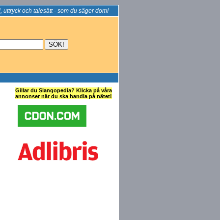
, uttryck och talesätt - som du säger dom!
Gillar du Slangopedia? Klicka på våra
annonser när du ska handla på nätet!