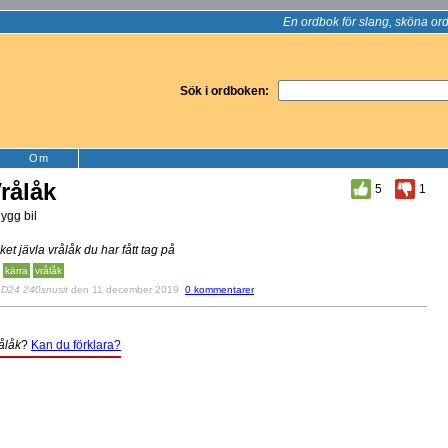
En ordbok för slang, sköna ord
Sök i ordboken:
Om
rålåk
5
1
ygg bil
lket jävla vrålåk du har fått tag på
kärra
vrålåk
v
D24 240snusit
den 11 december 2019
0 kommentarer
ålåk
?
Kan du förklara?