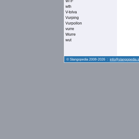
WTF
wth
V-tolva
Vurping
Vurpollon
vurre
Wurre
wut
© Slangopedia 2008-2026 :
info@slangopedia.