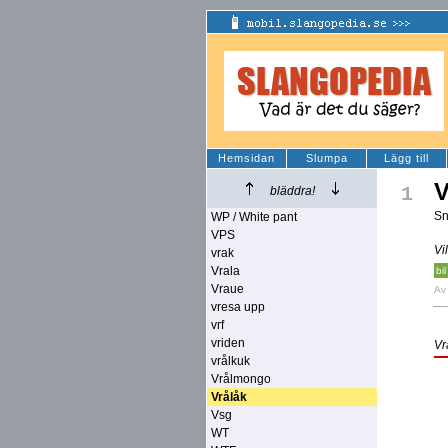
Hemsidan
Slumpa
Lägg till
V
1
bläddra!
Sn
WP / White pant
VPS
Vi
vrak
Vrala
bil
Vraue
A
vresa upp
vrf
vriden
Vr
vrålkuk
Vrålmongo
Vrålåk
Vsg
WT