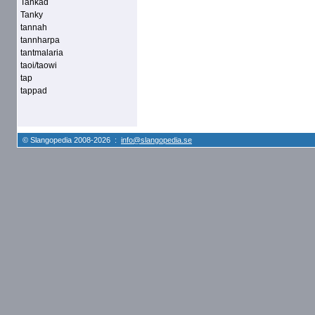
Tankad
Tanky
tannah
tannharpa
tantmalaria
taoi/taowi
tap
tappad
© Slangopedia 2008-2026 :
info@slangopedia.se