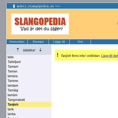
Hemsidan
Slumpa
Lägg till
Om
bläddra!
!
Tanjish
finns inte i ordlistan.
Lägg till det
talle
Tallefjant
Tamam
Taman
tamara
Tamme
tamtam
Tamälg
tamäm
Tangorabatt
Tanjish
tank
tanka