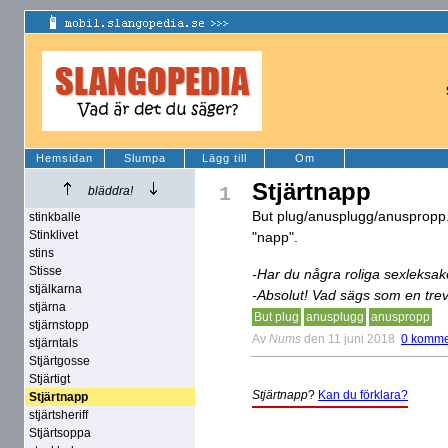
Hemsidan
Slumpa
Lägg till
Om
Stjärtnapp
1
bläddra!
But plug/anusplugg/anuspropp.
stinkballe
Stinklivet
"napp".
stins
Stisse
-Har du några roliga sexleksak
stjälkarna
-Absolut! Vad sägs som en trevl
stjärna
But plug
anusplugg
anuspropp
stjärnstopp
Av
Nums
den 11 juni 2018
0 komme
stjärntals
Stjärtgosse
Stjärtigt
Stjärtnapp
?
Kan du förklara?
Stjärtnapp
stjärtsheriff
Stjärtsoppa