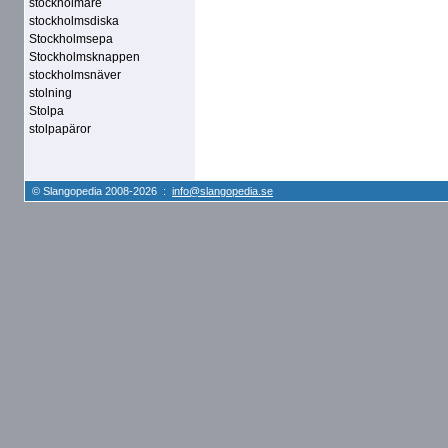
stockholmare
stockholmsdiska
Stockholmsepa
Stockholmsknappen
stockholmsnäver
stolning
Stolpa
stolpapäror
© Slangopedia 2008-2026 :
info@slangopedia.se