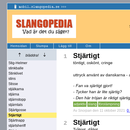
Hemsidan
Slumpa
Lägg till
Om
Stjärtigt
1
bläddra!
töntigt, oskönt, cringe
Stig-Helmer
stinkballe
Stinklivet
uttryck använt av danskarna - 
stins
Stisse
- Fan va sjärtigt gjort!
stjälkarna
- Tycker han är lite sjärtig?
stjärna
- Den här tröjan är riktigt sjärti
stjärnstopp
adjektiv
slang
förolämpning
stjärntals
Stjärtgosse
Av
Snorpan
den 11 oktober 2021
0
Stjärtigt
Stjärtnapp
Stjärtigt
2
stjärtsheriff
Tråkigt, dåligt.