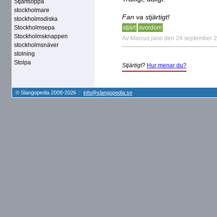
Stjärtsoppa
stockholmare
Fan va stjärtigt!
stockholmsdiska
Stockholmsepa
stjärt
svordom
Stockholmsknappen
Av
Marcus jaoo
den 24 september 
stockholmsnäver
stolning
Stolpa
Stjärtigt
?
Hur menar du?
© Slangopedia 2008-2026 :
info@slangopedia.se