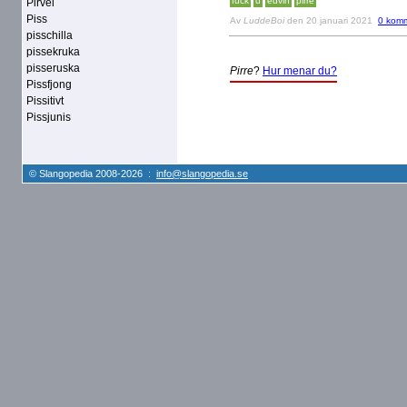
fuck
u
edvin
pirre
Pirvel
Piss
Av
LuddeBoi
den 20 januari 2021
0 komm
pisschilla
pissekruka
pisseruska
Pirre
?
Hur menar du?
Pissfjong
Pissitivt
Pissjunis
© Slangopedia 2008-2026 :
info@slangopedia.se