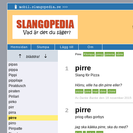
Hemsidan
Slumpa
Lägg till
Om
Pirre:
Klompa
pirog
pirreria
sårre
bläddra!
pipas
pirre
1
pippa
Pippi
Slang för Pizza
pippilaje
Hörru, ville ha din pirre eller?
Piratdusch
piraten
pizza
pirre
mat
dirre
chirre
Pirilari
Av
Danke Banke
den 18 november 2015
pirko
pirr
pirre
2
pirra
priog oftas gorbys
pirre
pirro
jag ska käkka pirre, ska du med?
Pirrpatte