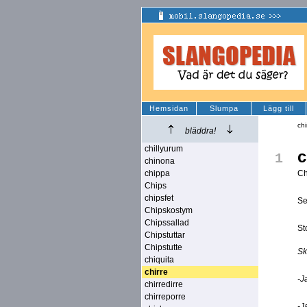
Hemsidan
Slumpa
Lägg till
chi
bläddra!
chillyurum
c
1
chinona
chippa
Ch
Chips
chipsfet
Se
Chipskostym
Chipssallad
St
Chipstuttar
Chipstutte
Sk
chiquita
chirre
-J
chirredirre
chirreporre
-J