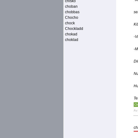
chisko
choban
chobbas
se
Chocho
chock
Kö
Chockladd
chokad
-V
choklad
-M
Di
Nu
Hu
Te
Ch
A
ch