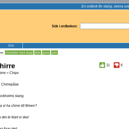
En ordbok för slang, sköna ord
Sök i ordboken:
Om
rre:
chirredirre med dopp
dirre
gorre
pirre
hirre
11
6
irre = Chips
 Chirrepåse
ockholms slang
a vi ha chirre till filmen?
a det är klart vi ska!
ag fixar det!