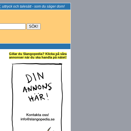
, uttryck och talesätt - som du säger dom!
Gillar du Slangopedia? Klicka på våra
annonser när du ska handla på nätet!