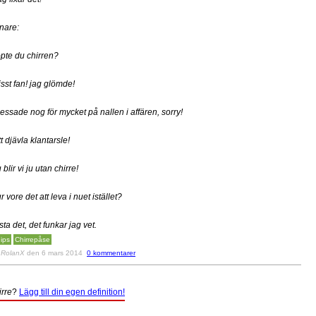
nare:
pte du chirren?
isst fan! jag glömde!
essade nog för mycket på nallen i affären, sorry!
tt djävla klantarsle!
 blir vi ju utan chirre!
r vore det att leva i nuet istället?
sta det, det funkar jag vet.
ips
Chirrepåse
v
RolanX
den 6 mars 2014
0 kommentarer
irre
?
Lägg till din egen definition!