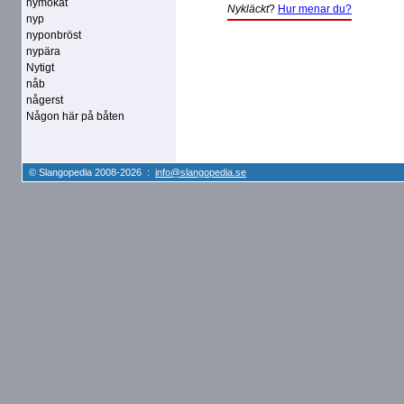
nymökat
Nykläckt
?
Hur menar du?
nyp
nyponbröst
nypära
Nytigt
nåb
någerst
Någon här på båten
© Slangopedia 2008-2026 :
info@slangopedia.se