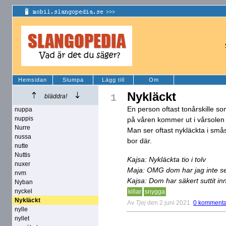
Hemsidan
Slumpa
Lägg till
Om
Nykläckt
1
bläddra!
En person oftast tonårskille s
nuppa
nuppis
på våren kommer ut i vårsolen 
Nurre
Man ser oftast nykläckta i små
nussa
bor där.
nutte
Nuttis
Kajsa: Nykläckta tio i tolv
nuxer
Maja: OMG dom har jag inte set
nvm
Kajsa: Dom har säkert suttit in
Nyban
nyckel
killar
snygga
Nykläckt
Av
Tjej
den 2 juni 2021
0 kommenta
nylle
nyllet