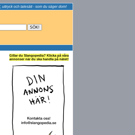
, uttryck och talesätt - som du säger dom!
Gillar du Slangopedia? Klicka på våra
annonser när du ska handla på nätet!