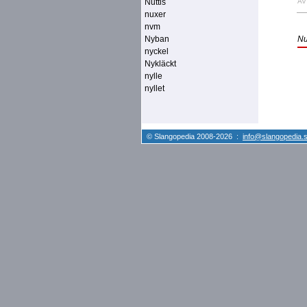
Nuttis
A
nuxer
nvm
Nyban
Nu
nyckel
Nykläckt
nylle
nyllet
© Slangopedia 2008-2026 :
info@slangopedia.