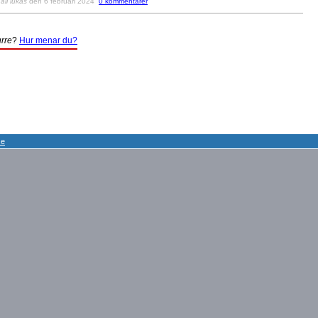
v
ali lukas
den 6 februari 2024
0 kommentarer
rre
?
Hur menar du?
se