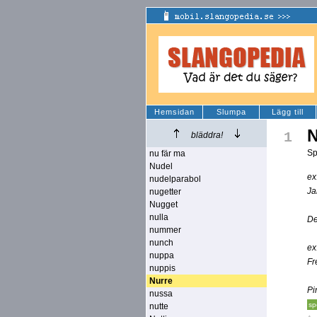
Hemsidan
Slumpa
Lägg till
N
1
bläddra!
Sp
nu fär ma
Nudel
ex
nudelparabol
Ja
nugetter
Nugget
nulla
De
nummer
nunch
ex
nuppa
Fr
nuppis
Nurre
Pi
nussa
sp
nutte