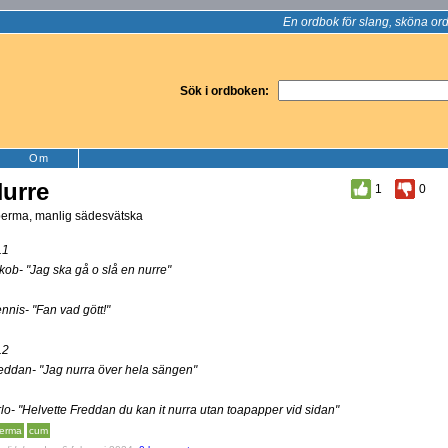
En ordbok för slang, sköna ord
Sök i ordboken:
Om
urre
1
0
erma, manlig sädesvätska
.1
kob- "Jag ska gå o slå en nurre"
nnis- "Fan vad gött!"
.2
eddan- "Jag nurra över hela sängen"
rlo- "Helvette Freddan du kan it nurra utan toapapper vid sidan"
erma
cum