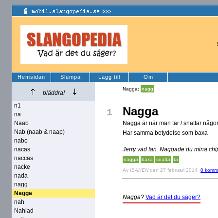
Hemsidan
Slumpa
Lägg till
Om
Nagga:
nagg
bläddra!
n1
Nagga
1
na
Naab
Nagga är när man tar / snattar någon
Nab (naab & naap)
Har samma betydelse som baxa
nabo
nacas
Jerry vad fan. Naggade du mina chi
naccas
nagga
baxa
snatta
ta
nacke
Av
ISAKEN
den 27 februari 2014
0 komm
nada
nagg
Nagga
Nagga
?
Vad är det du säger?
nah
Nahlad