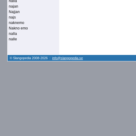
naila
najan
Najjan
najs
naknemo
Nakno emo
nalla
nalle
© Slangopedia 2008-2026 :
info@slangopedia.se