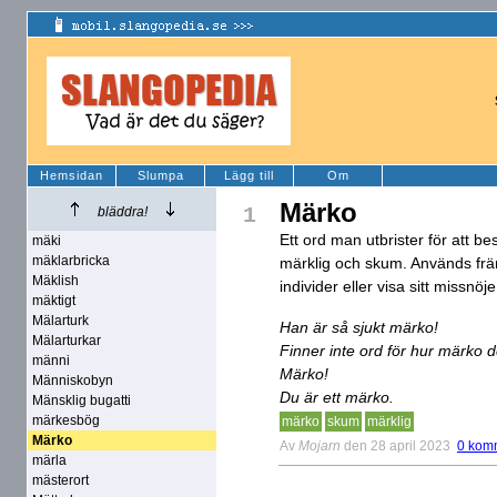
Hemsidan
Slumpa
Lägg till
Om
Märko
1
bläddra!
Ett ord man utbrister för att b
mäki
mäklarbricka
märklig och skum. Används frä
Mäklish
individer eller visa sitt missnö
mäktigt
Mälarturk
Han är så sjukt märko!
Mälarturkar
Finner inte ord för hur märko d
männi
Märko!
Människobyn
Du är ett märko.
Mänsklig bugatti
märkesbög
märko
skum
märklig
Märko
Av
Mojarn
den 28 april 2023
0 kom
märla
mästerort