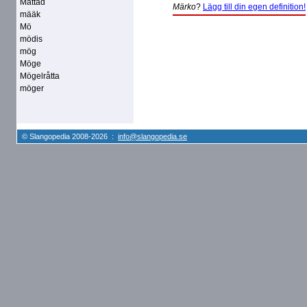
Mättad
Märko
?
Lägg till din egen definition!
määk
Mö
mödis
mög
Möge
Mögelråtta
möger
© Slangopedia 2008-2026 :
info@slangopedia.se