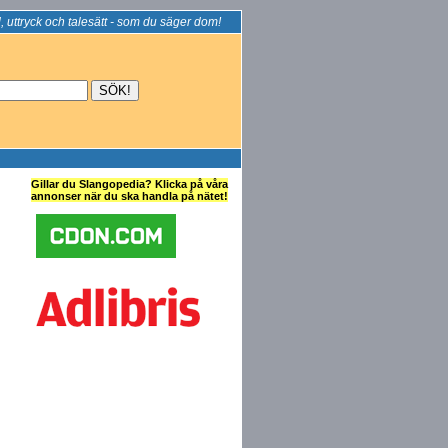
, uttryck och talesätt - som du säger dom!
Gillar du Slangopedia? Klicka på våra
annonser när du ska handla på nätet!