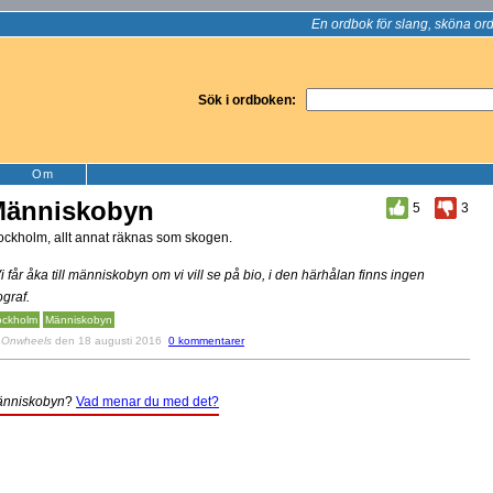
En ordbok för slang, sköna ord
Sök i ordboken:
Om
änniskobyn
5
3
ockholm, allt annat räknas som skogen.
Vi får åka till människobyn om vi vill se på bio, i den härhålan finns ingen
ograf.
ockholm
Människobyn
v
Onwheels
den 18 augusti 2016
0 kommentarer
nniskobyn
?
Vad menar du med det?