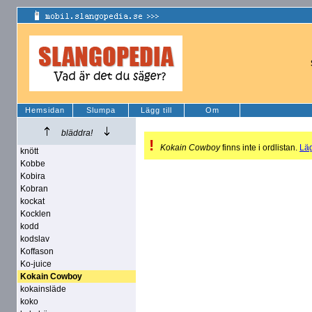
Hemsidan
Slumpa
Lägg till
Om
bläddra!
!
Kokain Cowboy
finns inte i ordlistan.
Läg
knött
Kobbe
Kobira
Kobran
kockat
Kocklen
kodd
kodslav
Koffason
Ko-juice
Kokain Cowboy
kokainsläde
koko