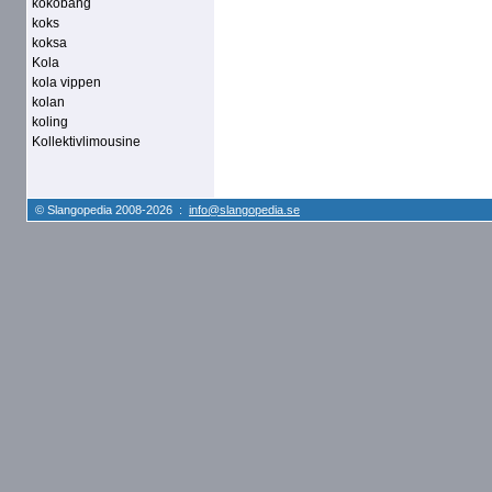
kokobäng
koks
koksa
Kola
kola vippen
kolan
koling
Kollektivlimousine
© Slangopedia 2008-2026 :
info@slangopedia.se