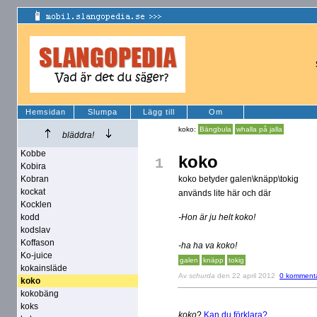
Hemsidan
Slumpa
Lägg till
Om
koko:
Bängbula
whalla på jalla
bläddra!
Kobbe
koko
1
Kobira
Kobran
koko betyder galen\knäpp\tokig
kockat
används lite här och där
Kocklen
kodd
-Hon är ju helt koko!
kodslav
Koffason
-ha ha va koko!
Ko-juice
galen
knäpp
tokig
kokainsläde
Av
schurda
den 22 april 2012
0 komment
koko
kokobäng
koks
koko
?
Kan du förklara?