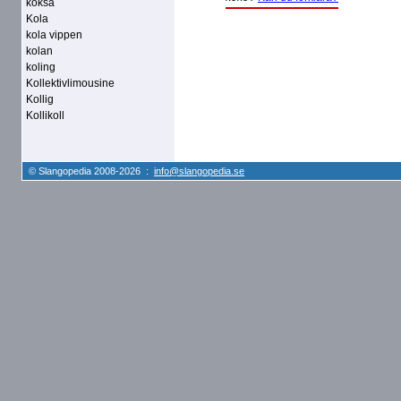
koksa
Kola
kola vippen
kolan
koling
Kollektivlimousine
Kollig
Kollikoll
© Slangopedia 2008-2026 :
info@slangopedia.se