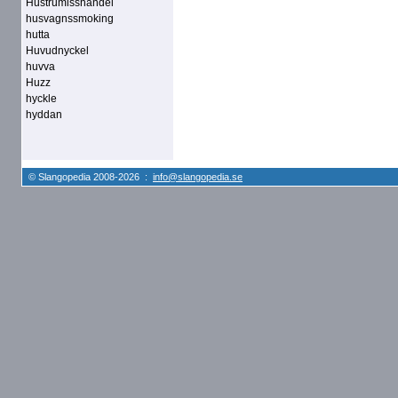
Hustrumisshandel
husvagnssmoking
hutta
Huvudnyckel
huvva
Huzz
hyckle
hyddan
© Slangopedia 2008-2026 :
info@slangopedia.se