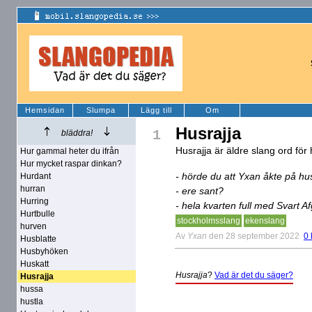
Hemsidan
Slumpa
Lägg till
Om
Husrajja
1
bläddra!
Husrajja är äldre slang ord fö
Hur gammal heter du ifrån
Hur mycket raspar dinkan?
- hörde du att Yxan åkte på hus
Hurdant
hurran
- ere sant?
Hurring
- hela kvarten full med Svart A
Hurtbulle
stockholmsslang
ekenslang
hurven
Av
Yxan
den 28 september 2022
0
Husblatte
Husbyhöken
Huskatt
Husrajja
?
Vad är det du säger?
Husrajja
hussa
hustla