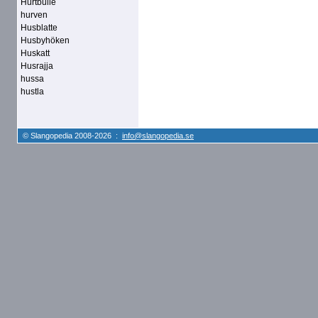
Hurtbulle
hurven
Husblatte
Husbyhöken
Huskatt
Husrajja
hussa
hustla
© Slangopedia 2008-2026 :
info@slangopedia.se