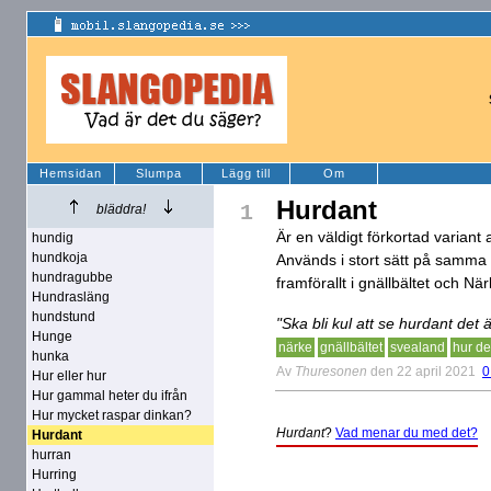
Hemsidan
Slumpa
Lägg till
Om
Hurdant
1
bläddra!
Är en väldigt förkortad variant a
hundig
hundkoja
Används i stort sätt på samma s
hundragubbe
framförallt i gnällbältet och När
Hundrasläng
hundstund
"Ska bli kul att se hurdant det 
Hunge
närke
gnällbältet
svealand
hur de
hunka
Av
Thuresonen
den 22 april 2021
0
Hur eller hur
Hur gammal heter du ifrån
Hur mycket raspar dinkan?
Hurdant
?
Vad menar du med det?
Hurdant
hurran
Hurring