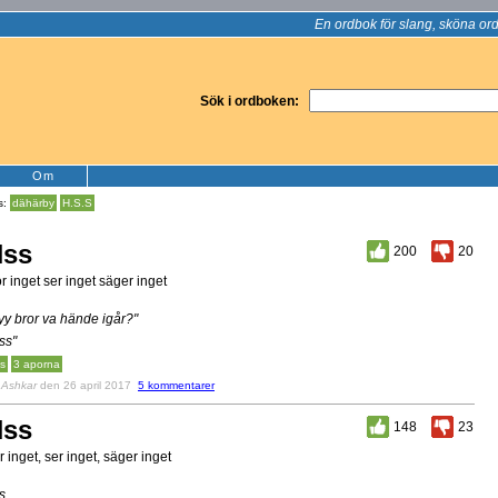
En ordbok för slang, sköna ord
Sök i ordboken:
Om
s:
dähärby
H.S.S
Hss
200
20
r inget ser inget säger inget
yy bror va hände igår?"
ss"
s
3 aporna
v
Ashkar
den 26 april 2017
5 kommentarer
Hss
148
23
r inget, ser inget, säger inget
s