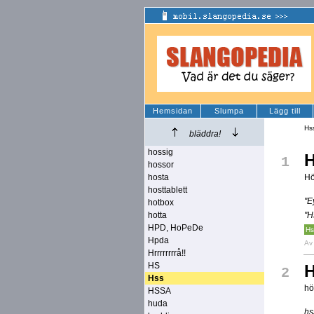
Hemsidan
Slumpa
Lägg till
Hs
bläddra!
hossig
1
hossor
hosta
Hö
hosttablett
"E
hotbox
hotta
"H
HPD, HoPeDe
Hs
Hpda
A
Hrrrrrrrrå!!
HS
2
Hss
hö
HSSA
huda
hs