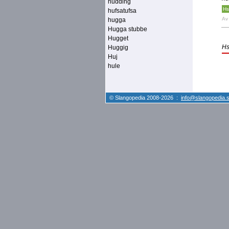
hudding
Hs
hufsatufsa
A
hugga
Hugga stubbe
Hugget
Hs
Huggig
Huj
hule
© Slangopedia 2008-2026 :
info@slangopedia.