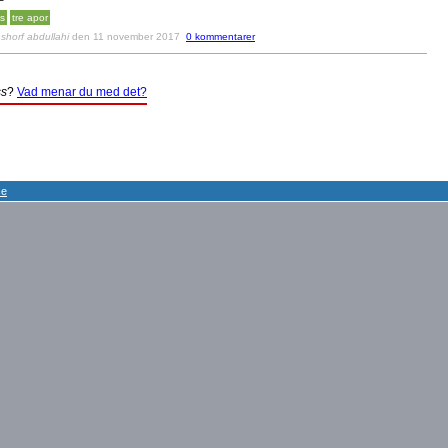
s
tre apor
v
shorf abdullahi
den 11 november 2017
0 kommentarer
s
?
Vad menar du med det?
se