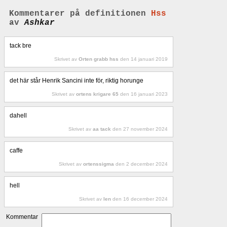
Kommentarer på definitionen
Hss
av
Ashkar
tack bre
Skrivet av
Orten grabb hss
den 14 januari 2019
det här står Henrik Sancini inte för, riktig horunge
Skrivet av
ortens krigare 65
den 16 januari 2023
dahell
Skrivet av
aa tack
den 27 november 2024
caffe
Skrivet av
ortenssigma
den 2 december 2024
hell
Skrivet av
len
den 16 december 2024
Kommentar