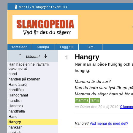
Hemsidan
Slumpa
Lägg till
Om
Hangry
1
bläddra!
När man är både hungrig och ar
Han hade en hel rävfarm
bakom örat
hungrig.
hand
handen på koranen
Mamma är du sur?
Handfatsröj
Kan du bara vara tyst för en gå
handfläta
Mamma du säger bara så för at
Handgranat
mamma
familj
handish
Handsex
Av
Oliwer
den 29 maj 2019
0 komm
handtralla
Hane
Hangry
Hangry
?
Vad menar du med det?
hankash
hankish