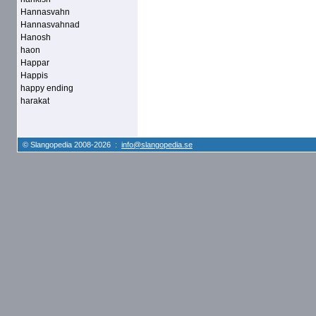
Hannasvahn
Hannasvahnad
Hanosh
haon
Happar
Happis
happy ending
harakat
© Slangopedia 2008-2026 :
info@slangopedia.se