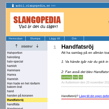
Hemsidan
Slumpa
Lägg till
Om
Handfatsröj
1
bläddra!
Att ha samlag på en allmän toa
Halvportion
halvsläng
1: Va hände igår när du gick i
halv-special
hamish
Hammare
2: Fan asså det blev Handfatsr
Hamra
samlag
toa
röj
Hamrish
Av
frulleimorn
den 20 november 20
Han hade en hel rävfarm
bakom örat
hand
handen på koranen
Handfatsröj
?
Lägg till din egen defin
Handfatsröj
handfläta
Handgranat