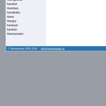
handish
Handsex
handtralla
Hane
Hangry
hankash
hankish
Hannasvahn
© Slangopedia 2008-2026 :
info@slangopedia.se