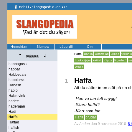
Hemsidan
Slumpa
Lägg till
Om
Haffa:
Banka
Dissmojad
Djibba
fekkin 
bläddra!
hooka tjejer
kattish
Klippa
lägerhaff
ma
habbagass
Winga
habbar
Habbegajs
Haffa
habbtorsk
1
Habesh
Att du sätter in en stöt på en s
habibi
Habrovink
-Hon va fan fett snygg!
hadee
-Skaru haffa?
haderajan
-Klart som fan
Hadi
Haffa
Haffa
brudar
Haffad
Av
Anden
den 9 november 2010
8 
haffish