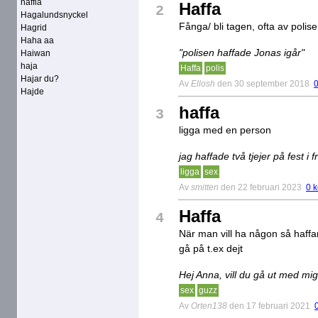
haffla
Haffa
2
Hagalundsnyckel
Fånga/ bli tagen, ofta av polise
Hagrid
Haha aa
"polisen haffade Jonas igår"
Haiwan
haja
Haffa
polis
Hajar du?
Av
Ellosh
den 30 september 2018
Hajde
haffa
3
ligga med en person
jag haffade två tjejer på fest i 
ligga
sex
Av
smitten
den 22 februari 2023
0 
Haffa
4
När man vill ha någon så haff
gå på t.ex dejt
Hej Anna, vill du gå ut med mi
sex
guzz
Av
Orten138
den 17 februari 2021