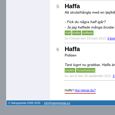
Haffa
5
Att strula/hångla med en tjej/kil
- Fick du några haff igår?
- Ja jag haffade många brudar.
Haff
haffar
haffade
Av
Chrisse
den 19 mars 2015
0 ko
Haffa
6
Polisen
Taré lugnt nu grabbar, Haffa är
snuten
Tussebatong
Av
Jan-E
den 26 september 2011
3
Haffa
?
Hur menar du?
© Slangopedia 2008-2026 :
info@slangopedia.se