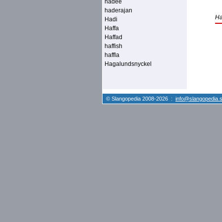
hadee
haderajan
H
Hadi
Haffa
Haffad
haffish
haffla
Hagalundsnyckel
© Slangopedia 2008-2026 :
info@slangopedia.