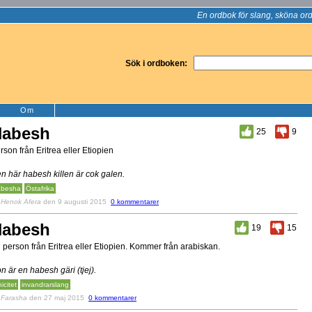
En ordbok för slang, sköna ord
Sök i ordboken:
Om
Habesh
25
9
rson från Eritrea eller Etiopien
n här habesh killen är cok galen.
besha
Östafrika
v
Henok Afera
den 9 augusti 2015
0 kommentarer
Habesh
19
15
 person från Eritrea eller Etiopien. Kommer från arabiskan.
n är en habesh gäri (tjej).
icitet
invandrarslang
v
Farasha
den 27 maj 2015
0 kommentarer