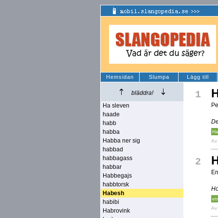
Hemsidan
Slumpa
Lägg till
1
bläddra!
Pe
Ha sleven
haade
De
habb
habba
Ha
Habba ner sig
A
habbad
habbagass
2
habbar
En
Habbegajs
habbtorsk
Ho
Habesh
etn
habibi
A
Habrovink