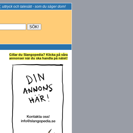
, uttryck och talesätt - som du säger dom!
Gillar du Slangopedia? Klicka på våra
annonser när du ska handla på nätet!