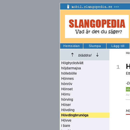
Hemsidan
Slumpa
Lägg till
Hö
bläddra!
Högtryckstvätt
H
1
höjdarmajsa
höllebölle
Et
Hönnes
-D
hönröv
Hönset
rö
Hörru
A
hörving
Höser
Hövding
Hö
Hövdingbrunöga
Hövve
i bare