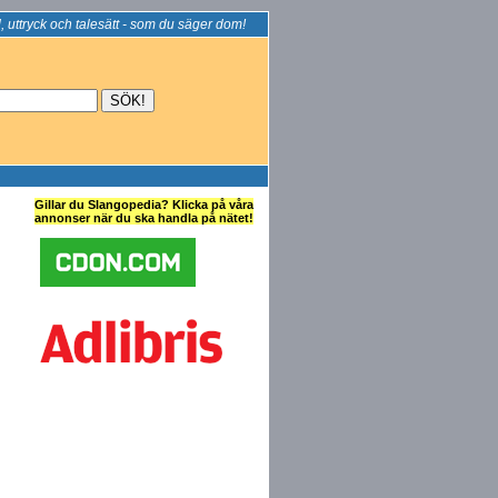
, uttryck och talesätt - som du säger dom!
Gillar du Slangopedia? Klicka på våra
annonser när du ska handla på nätet!