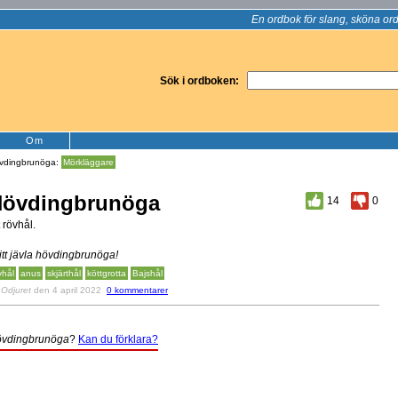
En ordbok för slang, sköna ord
Sök i ordboken:
Om
vdingbrunöga:
Mörkläggare
övdingbrunöga
14
0
t rövhål.
itt jävla hövdingbrunöga!
vhål
anus
skjärthål
köttgrotta
Bajshål
v
Odjuret
den 4 april 2022
0 kommentarer
vdingbrunöga
?
Kan du förklara?