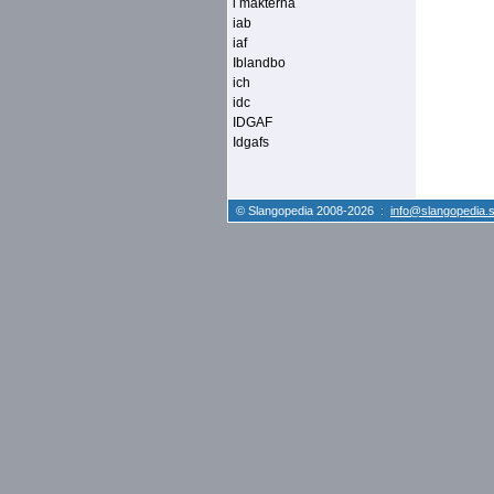
i makterna
iab
iaf
Iblandbo
ich
idc
IDGAF
Idgafs
© Slangopedia 2008-2026 :
info@slangopedia.