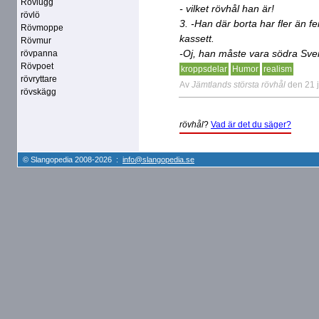
Rövlugg
- vilket rövhål han är!
rövlö
3. -Han där borta har fler än 
Rövmoppe
kassett.
Rövmur
-Oj, han måste vara södra Sver
rövpanna
Rövpoet
kroppsdelar
Humor
realism
rövryttare
Av
Jämtlands största rövhål
den 21 
rövskägg
rövhål
?
Vad är det du säger?
© Slangopedia 2008-2026 :
info@slangopedia.se