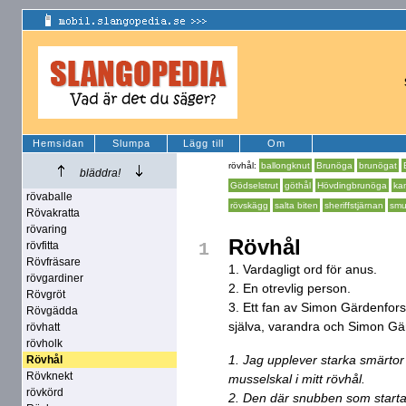
Hemsidan
Slumpa
Lägg till
Om
rövhål:
ballongknut
Brunöga
brunögat
bläddra!
Gödselstrut
göthål
Hövdingbrunöga
ka
rövaballe
rövskägg
salta biten
sheriffstjärnan
smu
Rövakratta
rövaring
Rövhål
rövfitta
1
Rövfräsare
1. Vardagligt ord för anus.
rövgardiner
2. En otrevlig person.
Rövgröt
3. Ett fan av Simon Gärdenfors
Rövgädda
själva, varandra och Simon Gär
rövhatt
rövholk
1. Jag upplever starka smärtor i
Rövhål
Rövknekt
musselskal i mitt rövhål.
rövkörd
2. Den där snubben som startar