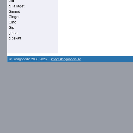
Gilf
gilla läget
Gimmö
Ginger
Gino
Gip
gipsa
gipskatt
© Slangopedia 2008-2026 :
info@slangopedia.se