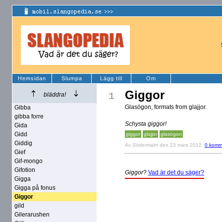
Hemsidan
Slumpa
Lägg till
Om
Giggor
1
bläddra!
Glasögon, formats from glajjor.
Gibba
gibba forre
Schysta giggor!
Gida
Gidd
giggor
glajjor
glasögon
Giddig
Av
Södermalm
den 23 mars 2012
0 komm
Gief
Gif-mongo
Gifotion
Giggor
?
Vad är det du säger?
Gigga
Gigga på fonus
Giggor
gild
Gilerarushen