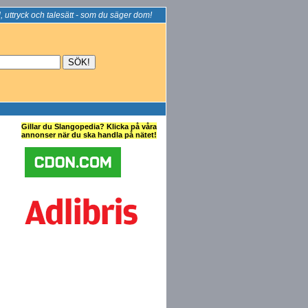
, uttryck och talesätt - som du säger dom!
Gillar du Slangopedia? Klicka på våra
annonser när du ska handla på nätet!