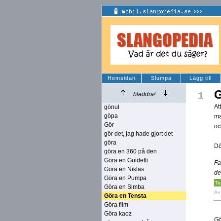
Hemsidan
Slumpa
Lägg till
G
1
bläddra!
At
gönul
göpa
ma
Gör
oc
gör det, jag hade gjort det
göra
Dö
göra en 360 på den
Göra en Guidetti
Fa
Göra en Niklas
de
Göra en Pumpa
Te
Göra en Simba
A
Göra en Tensta
Göra film
Göra kaoz
Gö