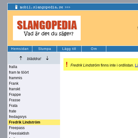
Hemsidan
Slumpa
Lägg till
Om
bläddra!
!
Fredrik Lindström
finns inte i ordlistan.
Lä
fralla
fram te töört
frammis
Frank
franskt
Frappe
Frasse
Frata
frate
fredagsrys
Fredrik Lindström
Freepass
Freeslaktish