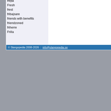
frejta
Fresh
frest
fribajsare
friends with benefits
friendzoned
friherre
Frilla
© Slangopedia 2008-2026 :
info@slangopedia.se