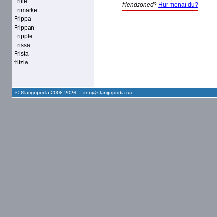
Frille
friendzoned
?
Hur menar du?
Frimärke
Frippa
Frippan
Fripple
Frissa
Frista
fritzla
© Slangopedia 2008-2026 :
info@slangopedia.se