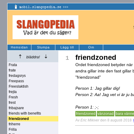
Hemsidan
Slumpa
Lägg till
Om
friendzoned
1
bläddra!
Ordet friendzoned betyder när 
Frata
frate
andra gillar inte den fast gilla
fredagsrys
"friendzonad"
Freepass
Freeslaktish
Person 1: Jag gillar dig!
frejta
Person 2: Aa! Jag vet vi är ju 
Fresh
frest
Person 1: ;-;
fribajsare
friends with benefits
friendzoned
vänzonad
bara vänne
friendzoned
Av
Eric Mikiver
den 8 augusti 2018
friherre
Frilla