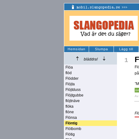
Hemsidan
Slumpa
Lägg till
F
1
bläddra!
Fl
Flöa
flöd
på
Flödder
"M
Flöjta
Flöjtduss
öm
Flöjtgubbe
A
flöjtnäve
flöka
flöne
Fl
Flönsa
Flöntig
Flötbomb
Flötig