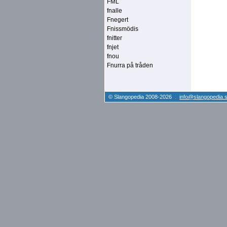
FML
fnalle
Fnegert
Fnissmödis
fnitter
fnjet
fnou
Fnurra på tråden
© Slangopedia 2008-2026 :
info@slangopedia.