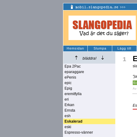
Hemsidan
Slumpa
Lägg till
E
1
bläddra!
sl
Epa 2Pac
eparaggare
"j
ePenis
epic
Ec
Epig
A
eremitfylla
eri
Erkan
Es
Ernsta
esh
Eskalerad
eski
Espresso-vänner