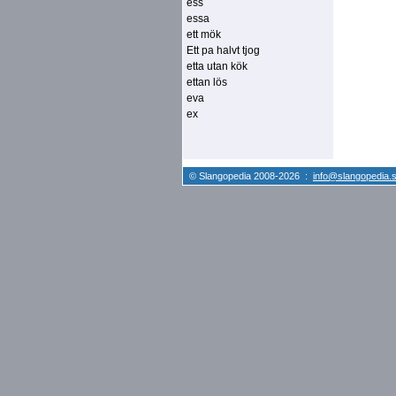
ess
essa
ett mök
Ett pa halvt tjog
etta utan kök
ettan lös
eva
ex
© Slangopedia 2008-2026 :
info@slangopedia.