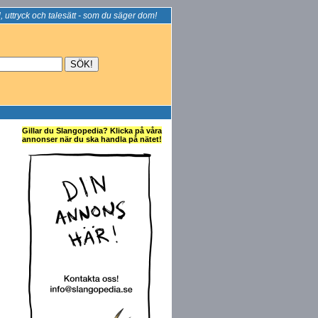
, uttryck och talesätt - som du säger dom!
Gillar du Slangopedia? Klicka på våra
annonser när du ska handla på nätet!