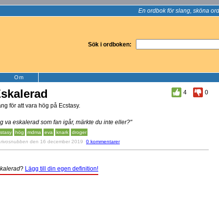
En ordbok för slang, sköna ord
Sök i ordboken:
Om
skalerad
4
0
ang för att vara hög på Ecstasy.
ag va eskalerad som fan igår, märkte du inte eller?"
stasy
hög
mdma
eva
knark
droger
v
rivosnubben
den 16 december 2019
0 kommentarer
kalerad
?
Lägg till din egen definition!