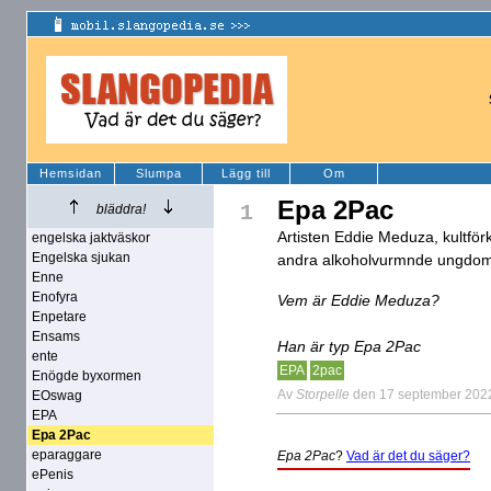
Hemsidan
Slumpa
Lägg till
Om
Epa 2Pac
1
bläddra!
Artisten Eddie Meduza, kultför
engelska jaktväskor
Engelska sjukan
andra alkoholvurmnde ungdom
Enne
Enofyra
Vem är Eddie Meduza?
Enpetare
Ensams
Han är typ Epa 2Pac
ente
EPA
2pac
Enögde byxormen
Av
Storpelle
den 17 september 202
EOswag
EPA
Epa 2Pac
eparaggare
Epa 2Pac
?
Vad är det du säger?
ePenis