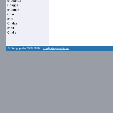
chadanga
Chagga
chaggaz
Chai
chal
Chalas
chall
Challe
© Slangopedia 2008-2026 :
info@slangopedia.se