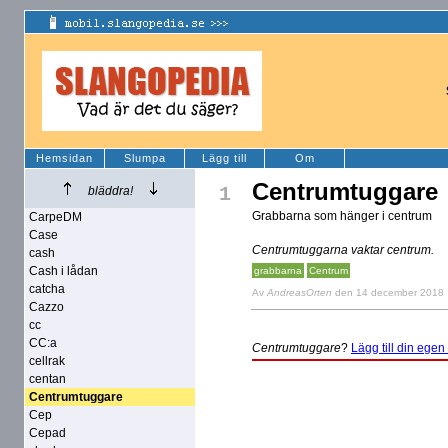
Hemsidan
Slumpa
Lägg till
Om
Centrumtuggare
1
bläddra!
Grabbarna som hänger i centrum
CarpeDM
Case
Centrumtuggarna vaktar centrum.
cash
Cash i lådan
grabbarna
Centrum
catcha
Av
AndreasOrten
den 14 december 2018
Cazzo
cc
CC:a
Centrumtuggare
?
Lägg till din egen 
cellrak
centan
Centrumtuggare
Cep
Cepad