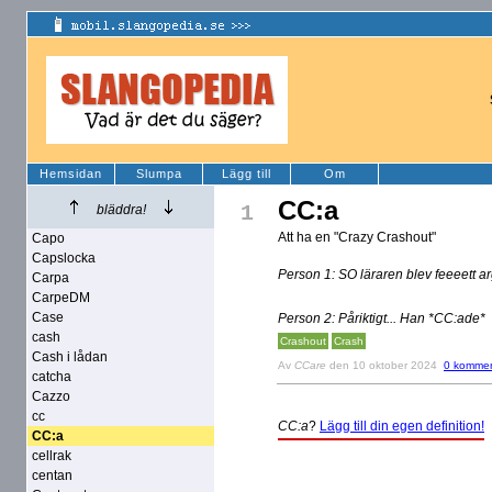
Hemsidan
Slumpa
Lägg till
Om
CC:a
1
bläddra!
Att ha en "Crazy Crashout"
Capo
Capslocka
Person 1: SO läraren blev feeeett ar
Carpa
CarpeDM
Case
Person 2: Påriktigt... Han *CC:ade*
cash
Crashout
Crash
Cash i lådan
Av
CCare
den 10 oktober 2024
0 kommen
catcha
Cazzo
cc
CC:a
?
Lägg till din egen definition!
CC:a
cellrak
centan