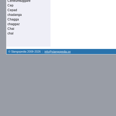
Centrumtuggare
Cep
Cepad
chadanga
Chagga
chaggaz
Chai
chal
© Slangopedia 2008-2026 :
info@slangopedia.se