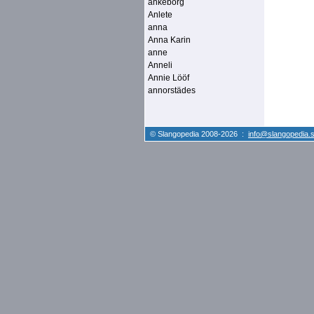
ankeborg
Anlete
anna
Anna Karin
anne
Anneli
Annie Lööf
annorstädes
© Slangopedia 2008-2026 :
info@slangopedia.