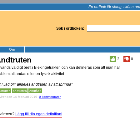
En ordbok för slang, sköna ord
Sök i ordboken:
Om
ndtruten
2
0
vänds väldigt brett i Blekingetrakten och kan defineras som att man har
oblem att andas efter en fysisk aktivitet.
h! Jag blir alldeles andtruten av att springa”
dtruten
andtröten
Andfådd
v
J:et
den 14 februari 2019
0 kommentarer
dtruten
?
Lägg till din egen definition!