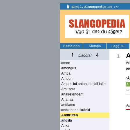
Hemsidan
Slumpa
Lägg till
A
1
bläddra!
An
amon
amongus
pr
Ampa
”Å
Ampen
Ampes int anton, no fall talln
An
Amusera
A
analretendent
Ananas
andiamo
An
andrahandskränkt
Andtruten
angsta
Anka