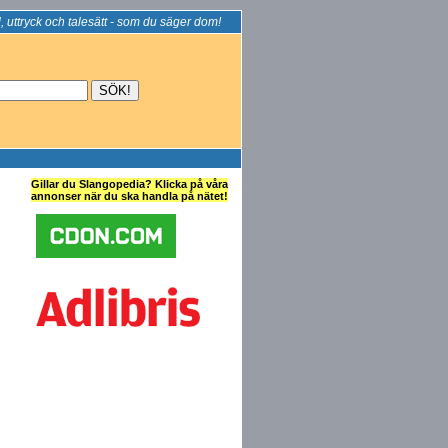
, uttryck och talesätt - som du säger dom!
Gillar du Slangopedia? Klicka på våra
annonser när du ska handla på nätet!