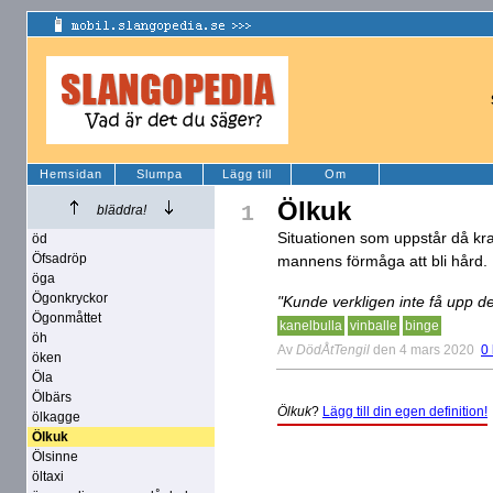
Hemsidan
Slumpa
Lägg till
Om
Ölkuk
1
bläddra!
Situationen som uppstår då kraf
öd
Öfsadröp
mannens förmåga att bli hård.
öga
Ögonkryckor
"Kunde verkligen inte få upp de
Ögonmåttet
kanelbulla
vinballe
binge
öh
Av
DödÅtTengil
den 4 mars 2020
0
öken
Öla
Ölbärs
Ölkuk
?
Lägg till din egen definition!
ölkagge
Ölkuk
Ölsinne
öltaxi