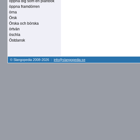
öppna dig som en plånbok
öppna framdörren
örna
Örsk
Örska och börska
örtvän
öschla
Östdansk
© Slangopedia 2008-2026 :
info@slangopedia.se