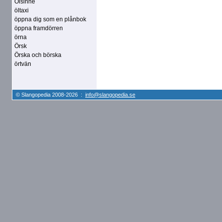
Ölsinne
öltaxi
öppna dig som en plånbok
öppna framdörren
örna
Örsk
Örska och börska
örtvän
© Slangopedia 2008-2026 :
info@slangopedia.se