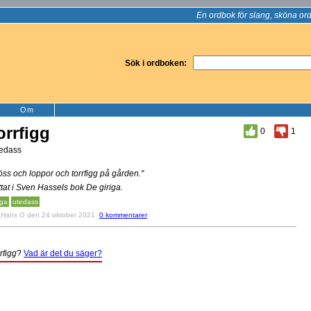
En ordbok för slang, sköna ord
Sök i ordboken:
Om
orrfigg
0
1
edass
öss och loppor och torrfigg på gården."
ttat i Sven Hassels bok De giriga.
gga
utedass
v
Hans G
den 24 oktober 2021
0 kommentarer
rrfigg
?
Vad är det du säger?