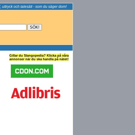
, uttryck och talesätt - som du säger dom!
Gillar du Slangopedia? Klicka på våra
annonser när du ska handla på nätet!