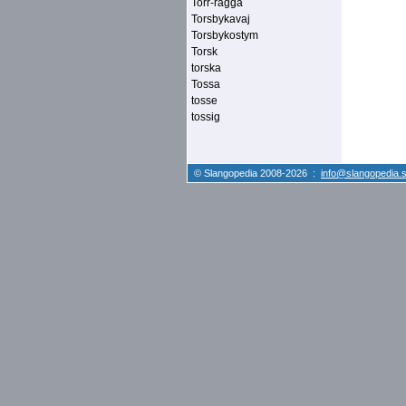
Torr-ragga
Torsbykavaj
Torsbykostym
Torsk
torska
Tossa
tosse
tossig
© Slangopedia 2008-2026 :
info@slangopedia.