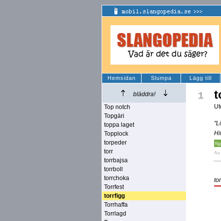
Hemsidan
Slumpa
Lägg till
t
1
bläddra!
Ut
Top notch
Topgäri
"L
toppa laget
Hi
Topplock
torpeder
fi
torr
A
torrbajsa
torrboll
torrchoka
to
Torrfest
torrfigg
Torrhaffa
Torrlagd