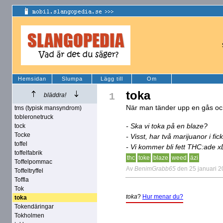
Hemsidan
Slumpa
Lägg till
Om
toka
1
bläddra!
När man tänder upp en gås och 
tms (typisk mansyndrom)
tobleronetruck
- Ska vi toka på en blaze?
tock
Tocke
- Visst, har två marijuanor i fic
toffel
- Vi kommer bli fett THC:ade x
toffelfabrik
thc
toke
blaze
weed
äzi
Toffelpommac
Av
BenimGrabb65
den 25 januari 
Toffeltryffel
Toffla
Tok
toka
?
Hur menar du?
toka
Tokendäringar
Tokholmen