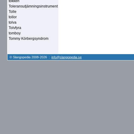
tokken
Toleransutjämningsinstrument
Tolle
tollor
tolva
Tolvfyra
tomboy
Tommy Körbergsyndrom
© Slangopedia 2008-2026 :
info@slangopedia.se