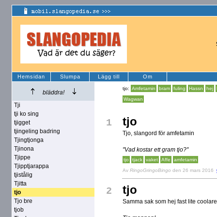
Hemsidan
Slumpa
Lägg till
Om
tjo:
Amfetamin
bram
fuling
Hassn
hej
bläddra!
Wagwan
Tji
tji ko sing
tjo
1
tjigget
tjingeling badring
Tjo, slangord för amfetamin
Tjingtjonga
Tjinona
"Vad kostar ett gram tjo?"
Tjippe
tjo
tjack
vaket
Affe
amfetamin
Tjipptjarappa
Av
RingoGringoBingo
den 26 mars 2016
tjistålig
Tjitta
tjo
2
tjo
Tjo bre
Samma sak som hej fast lite coolare.
tjob