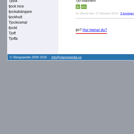
Tjo mannen!
Tjock
tjock nice
tjo
bro
tjockabängare
Av
Davvii
den 17 februari 2013
3 kommen
tjockhult
Tjockosmal
tjockt
tjo
?
Hur menar du?
Tjoff
Tjoffa
© Slangopedia 2008-2026 :
info@slangopedia.se