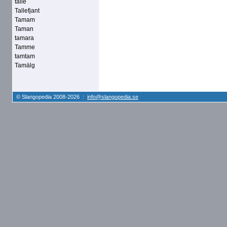
talle
Tallefjant
Tamam
Taman
tamara
Tamme
tamtam
Tamälg
© Slangopedia 2008-2026 :
info@slangopedia.se