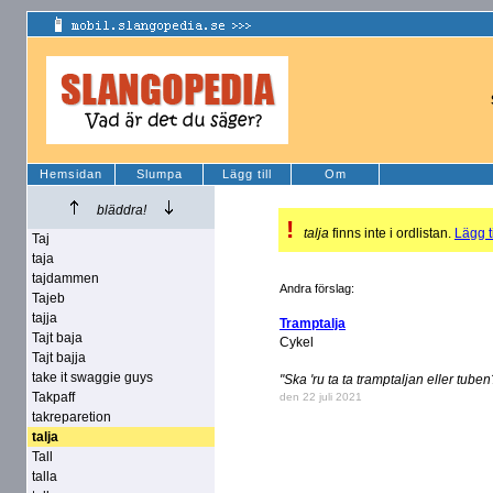
Hemsidan
Slumpa
Lägg till
Om
bläddra!
!
talja
finns inte i ordlistan.
Lägg ti
Taj
taja
tajdammen
Andra förslag:
Tajeb
tajja
Tramptalja
Tajt baja
Cykel
Tajt bajja
take it swaggie guys
"Ska 'ru ta ta tramptaljan eller tuben
Takpaff
den 22 juli 2021
takreparetion
talja
Tall
talla