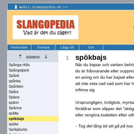
Hemsidan
Slumpa
Lägg till
Om
spökbajs
1
bläddra!
När du bajsar och varken behöv
Spånga Hills
Spångatjack
du är frånvarande eller ouppmä
Spånk
en aning om du har bajsat eller
spånka
att inte veta vad vad som har 
Spånken
infinna sig.
Spåra
Späna
Ursprungligen, troligtvis, mynta
spänn
Spänna
föräldrar som slipper det "skiti
spätta
eller rengöra toaletten efter utf
spökbajs
spöke
- Tog det lång tid att gå på to
Spökplump