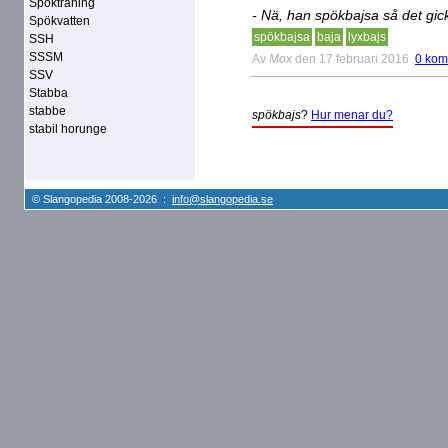
Spökträning
- Nä, han spökbajsa så det gi
Spökvatten
spökbajsa
baja
lyxbajs
SSH
SSSM
Av
Mox
den 17 februari 2016
0 kom
SSV
Stabba
stabbe
spökbajs
?
Hur menar du?
stabil horunge
© Slangopedia 2008-2026 :
info@slangopedia.se